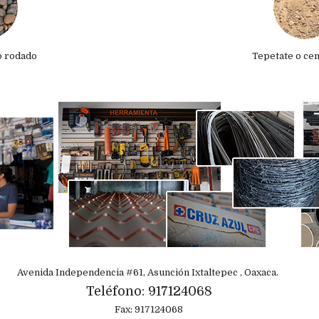
o rodado
Tepetate o ce
Avenida Independencia #61, Asunción Ixtaltepec , Oaxaca.
Teléfono: 917124068
Fax: 917124068