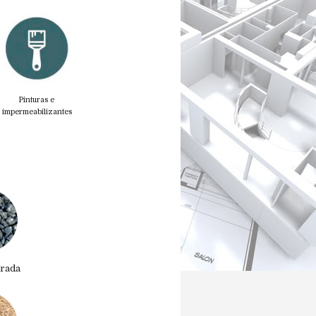
Pinturas e
impermeabilizantes
urada