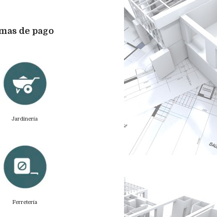
h
i
v
e
s
rmas de pago
Jardinería
Ferretería