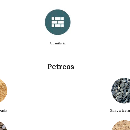
Albañilería
Petreos
bada
Grava trit