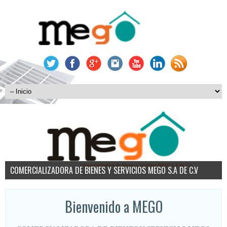
COMERCIALIZADORA DE BIENES Y SERVICIOS MEGO S.A DE C.V
Trato directo
Mego Construcciones
Misión
Visión
Bienvenido a MEGO