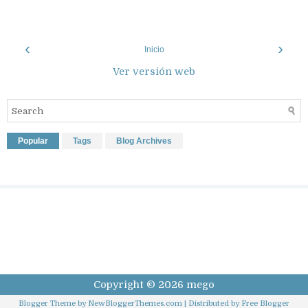
‹
›
Inicio
Ver versión web
Popular
Tags
Blog Archives
Copyright ©
2026
mego
Blogger Theme by
NewBloggerThemes.com
| Distributed by
Free Blogger