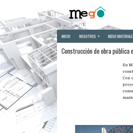
»
INICIO
NOSOTROS
MEGO MATERIALE
Construcción de obra pública 
En ME
const
Con u
proy
comun
mant