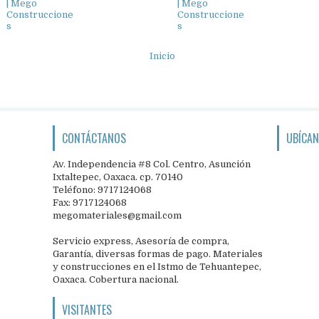
| Mego
| Mego
Construccione
Construccione
s
s
Inicio
CONTÁCTANOS
UBÍCA
Av. Independencia #8 Col. Centro, Asunción
Ixtaltepec, Oaxaca. cp. 70140
Teléfono: 9717124068
Fax: 9717124068
megomateriales@gmail.com
Servicio express, Asesoría de compra,
Garantía, diversas formas de pago. Materiales
y construcciones en el Istmo de Tehuantepec,
Oaxaca. Cobertura nacional.
VISITANTES